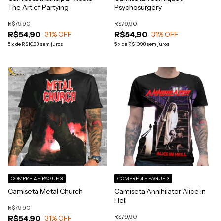
The Art of Partying
Psychosurgery
R$79,90
R$79,90
R$54,90
R$54,90
31
% OFF
31
% OFF
5
x
de
R$10,98
sem juros
5
x
de
R$10,98
sem juros
COMPRE 4 E PAGUE 3
COMPRE 4 E PAGUE 3
Camiseta Metal Church
Camiseta Annihilator Alice in
Hell
R$79,90
R$79,90
R$54,90
31
% OFF