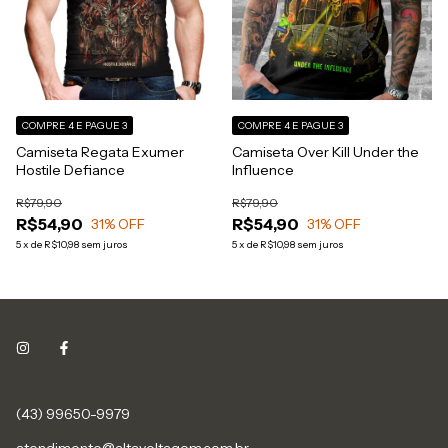
COMPRE 4 E PAGUE 3
COMPRE 4 E PAGUE 3
Camiseta Regata Exumer
Camiseta Over Kill Under the
Hostile Defiance
Influence
R$79,90
R$79,90
R$54,90
R$54,90
31
% OFF
31
% OFF
5
x
de
R$10,98
sem juros
5
x
de
R$10,98
sem juros
(43) 99650-9979