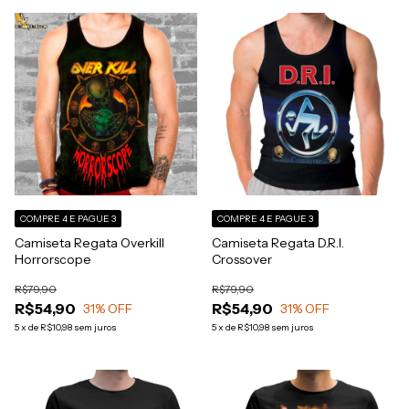
COMPRE 4 E PAGUE 3
COMPRE 4 E PAGUE 3
Camiseta Regata Overkill
Camiseta Regata D.R.I.
Horrorscope
Crossover
R$79,90
R$79,90
R$54,90
R$54,90
31
% OFF
31
% OFF
5
x
de
R$10,98
sem juros
5
x
de
R$10,98
sem juros