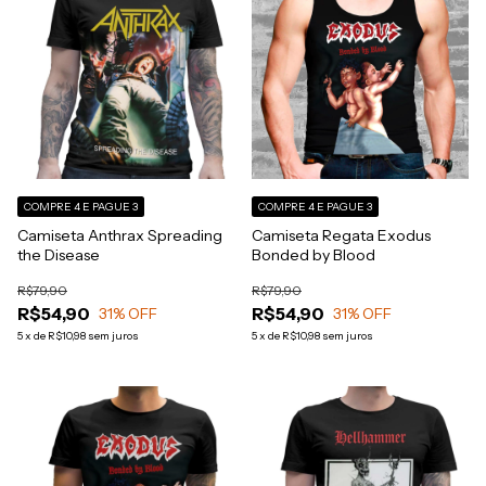
COMPRE 4 E PAGUE 3
COMPRE 4 E PAGUE 3
Camiseta Anthrax Spreading
Camiseta Regata Exodus
the Disease
Bonded by Blood
R$79,90
R$79,90
R$54,90
R$54,90
31
% OFF
31
% OFF
5
x
de
R$10,98
sem juros
5
x
de
R$10,98
sem juros