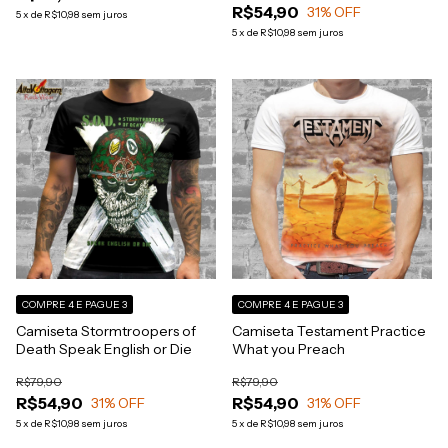
R$54,90
31
% OFF
5
x
de
R$10,98
sem juros
5
x
de
R$10,98
sem juros
COMPRE 4 E PAGUE 3
COMPRE 4 E PAGUE 3
Camiseta Stormtroopers of
Camiseta Testament Practice
Death Speak English or Die
What you Preach
R$79,90
R$79,90
R$54,90
R$54,90
31
% OFF
31
% OFF
5
x
de
R$10,98
sem juros
5
x
de
R$10,98
sem juros