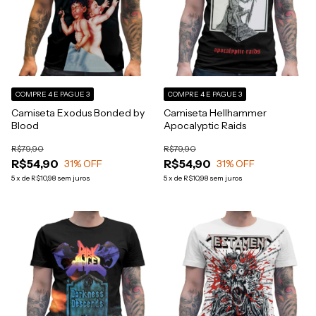
COMPRE 4 E PAGUE 3
COMPRE 4 E PAGUE 3
Camiseta Exodus Bonded by
Camiseta Hellhammer
Blood
Apocalyptic Raids
R$79,90
R$79,90
R$54,90
R$54,90
31
% OFF
31
% OFF
5
x
de
R$10,98
sem juros
5
x
de
R$10,98
sem juros