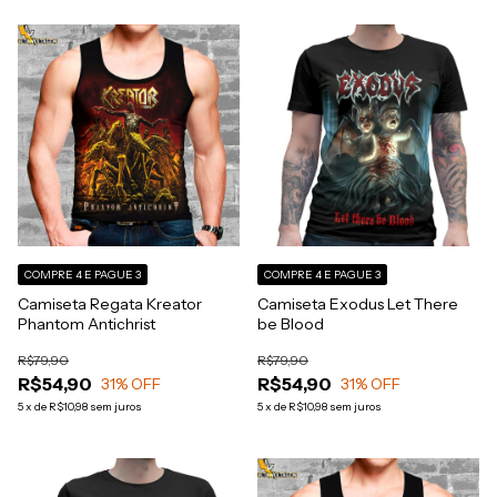
COMPRE 4 E PAGUE 3
COMPRE 4 E PAGUE 3
Camiseta Regata Kreator
Camiseta Exodus Let There
Phantom Antichrist
be Blood
R$79,90
R$79,90
R$54,90
R$54,90
31
% OFF
31
% OFF
5
x
de
R$10,98
sem juros
5
x
de
R$10,98
sem juros