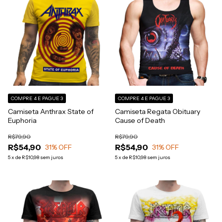
COMPRE 4 E PAGUE 3
COMPRE 4 E PAGUE 3
Camiseta Anthrax State of
Camiseta Regata Obituary
Euphoria
Cause of Death
R$79,90
R$79,90
R$54,90
R$54,90
31
% OFF
31
% OFF
5
x
de
R$10,98
sem juros
5
x
de
R$10,98
sem juros