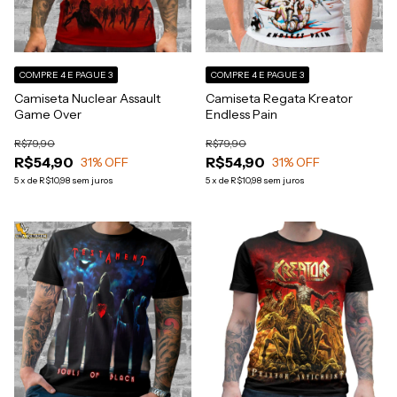
COMPRE 4 E PAGUE 3
COMPRE 4 E PAGUE 3
Camiseta Nuclear Assault
Camiseta Regata Kreator
Game Over
Endless Pain
R$79,90
R$79,90
R$54,90
R$54,90
31
% OFF
31
% OFF
5
x
de
R$10,98
sem juros
5
x
de
R$10,98
sem juros