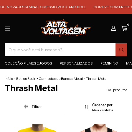
 ESTAMPAS, O MESMO ROCK AND ROLL
COMPRE COM FRETE GRÁTIS PAR
0
COLEÇÃO FILMES E JOGOS
PERSONALIZADOS
FEMININO
MA
Início
>
Estilos Rock
>
Camisetas de Bandas Metal
>
Thrash Metal
Thrash Metal
99 produtos
Ordenar por:
Filtrar
Mais vendidos