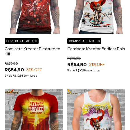
COMPRE 4 E PAGUE 3
COMPRE 4 E PAGUE 3
Camiseta Kreator Pleasure to
Camiseta Kreator Endless Pain
Kill
R$79,90
R$79,90
R$54,90
31
% OFF
R$54,90
31
% OFF
5
x
de
R$10,98
sem juros
5
x
de
R$10,98
sem juros