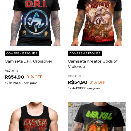
COMPRE 4 E PAGUE 3
COMPRE 4 E PAGUE 3
Camiseta D.R.I. Crossover
Camiseta Kreator Gods of
Violence
R$79,90
R$79,90
R$54,90
31
% OFF
R$54,90
31
% OFF
5
x
de
R$10,98
sem juros
5
x
de
R$10,98
sem juros