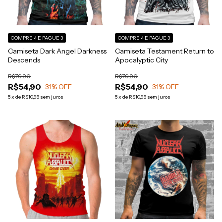
COMPRE 4 E PAGUE 3
COMPRE 4 E PAGUE 3
Camiseta Dark Angel Darkness
Camiseta Testament Return to
Descends
Apocalyptic City
R$79,90
R$79,90
R$54,90
R$54,90
31
% OFF
31
% OFF
5
x
de
R$10,98
sem juros
5
x
de
R$10,98
sem juros