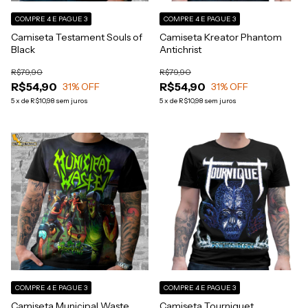
COMPRE 4 E PAGUE 3
COMPRE 4 E PAGUE 3
Camiseta Testament Souls of
Camiseta Kreator Phantom
Black
Antichrist
R$79,90
R$79,90
R$54,90
R$54,90
31
% OFF
31
% OFF
5
x
de
R$10,98
sem juros
5
x
de
R$10,98
sem juros
COMPRE 4 E PAGUE 3
COMPRE 4 E PAGUE 3
Camiseta Municipal Waste
Camiseta Tourniquet