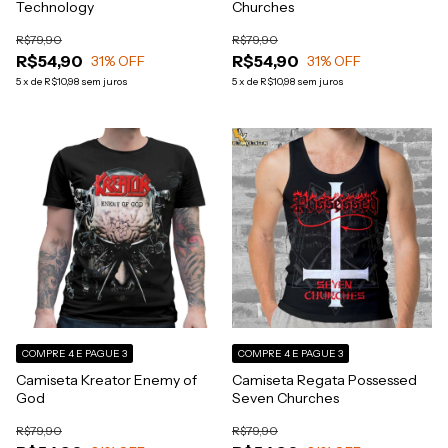
Technology
Churches
R$79,90
R$79,90
R$54,90
R$54,90
31
% OFF
31
% OFF
5
x
de
R$10,98
sem juros
5
x
de
R$10,98
sem juros
COMPRE 4 E PAGUE 3
COMPRE 4 E PAGUE 3
Camiseta Kreator Enemy of
Camiseta Regata Possessed
God
Seven Churches
R$79,90
R$79,90