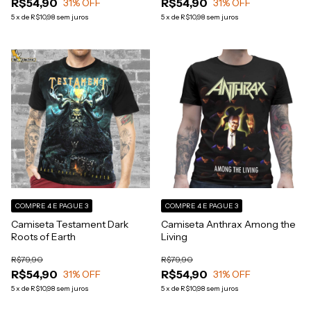
R$54,90
R$54,90
31
% OFF
31
% OFF
5
x
de
R$10,98
sem juros
5
x
de
R$10,98
sem juros
COMPRE 4 E PAGUE 3
COMPRE 4 E PAGUE 3
Camiseta Testament Dark
Camiseta Anthrax Among the
Roots of Earth
Living
R$79,90
R$79,90
R$54,90
R$54,90
31
% OFF
31
% OFF
5
x
de
R$10,98
sem juros
5
x
de
R$10,98
sem juros