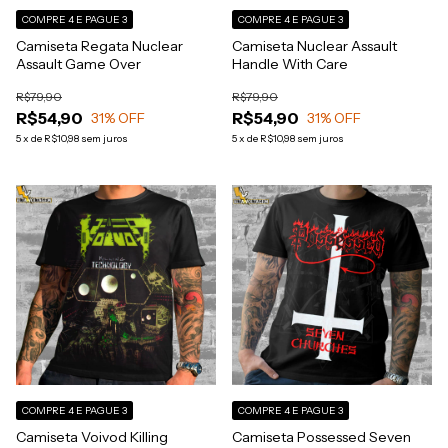
COMPRE 4 E PAGUE 3
COMPRE 4 E PAGUE 3
Camiseta Regata Nuclear
Camiseta Nuclear Assault
Assault Game Over
Handle With Care
R$79,90
R$79,90
R$54,90
R$54,90
31
% OFF
31
% OFF
5
x
de
R$10,98
sem juros
5
x
de
R$10,98
sem juros
COMPRE 4 E PAGUE 3
COMPRE 4 E PAGUE 3
Camiseta Voivod Killing
Camiseta Possessed Seven