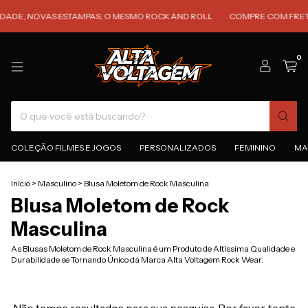
DADE, NOVAS ESTAMPAS, O MESMO ROCK AND ROLL
COMPRE COM FRETE
0
COLEÇÃO FILMES E JOGOS
PERSONALIZADOS
FEMININO
MA
Início
>
Masculino
>
Blusa Moletom de Rock Masculina
Blusa Moletom de Rock
Masculina
As Blusas Moletom de Rock Masculina é um Produto de Altíssima Qualidade e
Durabilidade se Tornando Único da Marca Alta Voltagem Rock Wear.